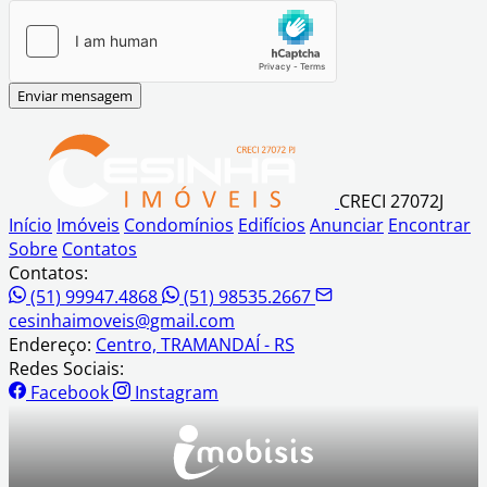
Enviar mensagem
CRECI 27072J
Início
Imóveis
Condomínios
Edifícios
Anunciar
Encontrar
Sobre
Contatos
Contatos:
(51) 99947.4868
(51) 98535.2667
cesinhaimoveis@gmail.com
Endereço:
Centro, TRAMANDAÍ - RS
Redes Sociais:
Facebook
Instagram